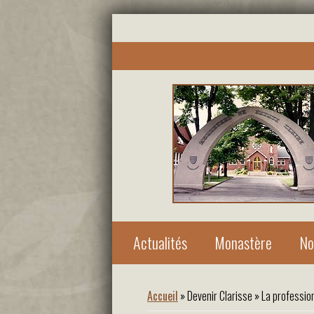
Actualités
Monastère
No
Vous êtes ici
Accueil
»
Devenir Clarisse
» La profession