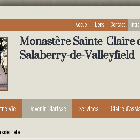
Accueil
Liens
Contact
Intr
Monastère Sainte-Claire 
Salaberry-de-Valleyfield
tre Vie
Devenir Clarisse
Services
Claire d'assi
 solennelle