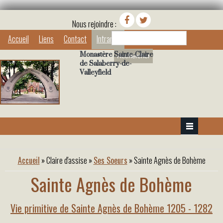
Nous rejoindre :
Rechercher
Accueil
Liens
Contact
Intranet
Monastère Sainte-Claire
de Salaberry-de-
Valleyfield
Vous êtes ici
Accueil
»
Claire d'assise
»
Ses Soeurs
» Sainte Agnès de Bohème
Sainte Agnès de Bohème
Vie primitive de Sainte Agnès de Bohème 1205 - 1282