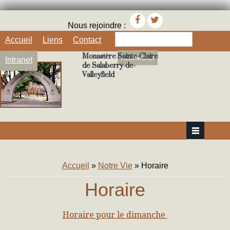
Nous rejoindre :
Rechercher
Accueil
Liens
Contact
Monastère Sainte-Claire
Intranet
de Salaberry-de-
Valleyfield
Vous êtes ici
Accueil
»
Notre Vie
» Horaire
Horaire
Horaire pour le dimanche