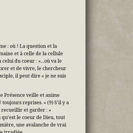
e : où ! La question et la
ine et à celle de la cellule
celui du coeur : «...où va le
lorer et de vivre, le chercheur
ciple, il peut dire « je ne suis
une Présence veille et anime
 toujours reprises. » (9) S'il y a
recueillir et garder : «
u qu'est le coeur de Dieu, tout
umière, une avalanche de vrai
le irradiée.