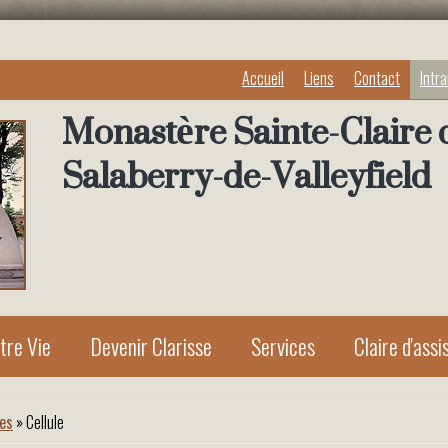
Accueil
Liens
Contact
Intr
Monastère Sainte-Claire 
Salaberry-de-Valleyfield
tre Vie
Devenir Clarisse
Services
Claire d'assi
les
» Cellule