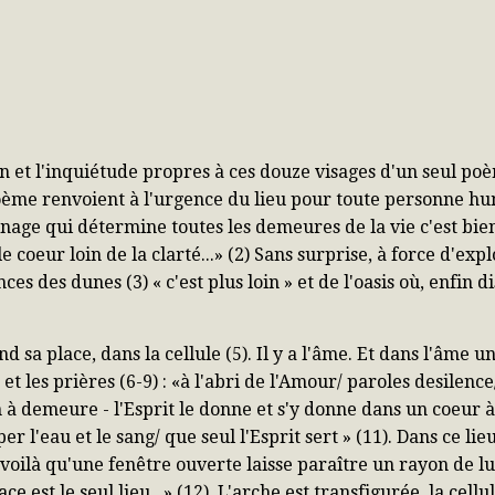
 et l'inquiétude propres à ces douze visages d'un seul poèm
me renvoient à l'urgence du lieu pour toute personne huma
inage qui détermine toutes les demeures de la vie c'est bien 
e coeur loin de la clarté...» (2) Sans surprise, à force d'exp
es des dunes (3) « c'est plus loin » et de l'oasis où, enfin dis
nd sa place, dans la cellule (5). Il y a l'âme. Et dans l'âme 
s et les prières (6-9) : «à l'abri de l'Amour/ paroles desilence/
n à demeure - l'Esprit le donne et s'y donne dans un coeur à 
er l'eau et le sang/ que seul l'Esprit sert » (11). Dans ce lie
 voilà qu'une fenêtre ouverte laisse paraître un rayon de l
ce est le seul lieu...» (12). L'arche est transfigurée, la cellu