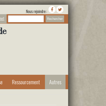
Nous rejoindre :
Rechercher
anet
de
se
Ressourcement
Autres