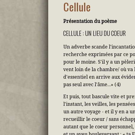
Cellule
Présentation du poème
CELLULE : UN LIEU DU COEUR
Un adverbe scande l'incantation
recherche exprimées par ce poè
pour le moine. S'il y a un pèler
vent loin de la chambre/ où va l
d'essentiel en arrive aux évidenc
pas seul avec l'âme...» (4)
Et puis, tout bascule vite et pre
l'instant, les veilles, les pensée
un autre voyage - et il y en a u
recueillir le coeur / sans échapp
autant que le coeur personnel,
et un aveu bouleversant : « ta Fa